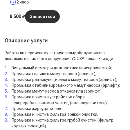
Отзывы
2 часа
Вакансии
8 500 ₽
Записаться
Описание услуги
Работы по сервисному техническому обслуживанию
локального очистного сооружения УОСВ* Топас-8 входит:
Визуальный осмотр и диагностика неисправностей;
Промывка главного мамут насоса (эрлифт);
Промывка рециркуляционного мамут насоса (эрлифт);
Промывка стабилизированного мамут насоса (эрлифт);
Промывка мамут насоса откачки ила (эрлифт);
Промывка и чистка устройства сбора
неперерабатываемых частиц (волосоуловитель).
Промывка жироудалителя.
Промывка и чистка фильтра тонкой очистки.
Промывка и чистка фильтра грубой очистки (фильтр
крупных фракций).