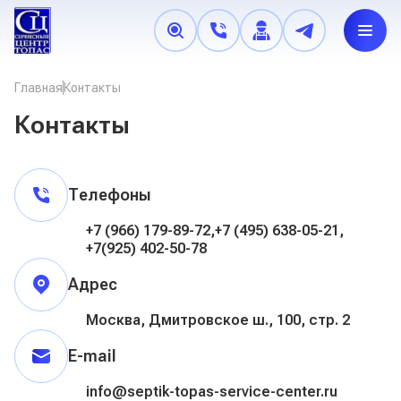
+7 (495) 638-05-21
,
+7 (966) 179-89-72
,
+7 (925) 402-
Главная
Контакты
50-78
Пн. - Вс.: 8.00 - 22.00
Контакты
Запчасти для септика
Телефоны
Бактерии
+7 (966) 179-89-72,
+7 (495) 638-05-21,
Комплектующие
+7(925) 402-50-78
Наращивание
Адрес
Обслуживание
Москва, Дмитровское ш., 100, стр. 2
Регионы обслуживания
E-mail
Онлайн-запись
info@septik-topas-service-center.ru