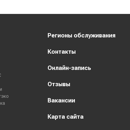
эро
ранд
лос-Астра
ОЛОС
ГАРЬ
Регионы обслуживания
Контакты
Онлайн-запись
С
Отзывы
и
тэко
Вакансии
ека
Карта сайта