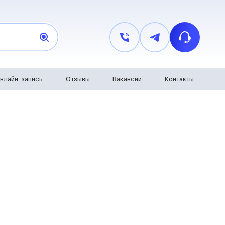
нлайн-запись
Отзывы
Вакансии
Контакты
Электрические схемы
с
Возможные неисправности септика
-С
с
си
стэко
ека
зис
бион
лватер