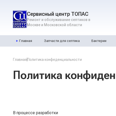
Сервисный центр ТОПАС
Ремонт и обслуживание септиков в
Москве и Московской области
Главная
Запчасти для септика
Бактерии
Запчасти для септика
Ремон
Главная
Политика конфеденциальности
Бактерии UNIBAC
Консе
Дренажные насосы (PEDROLLO, WILO)
Модер
Политика конфиден
Компрессоры HIBLOW
Наращ
Комплектующие HIBLOW
Компрессоры AIRMAC
Комплектующие AIRMAC
В процессе разработки