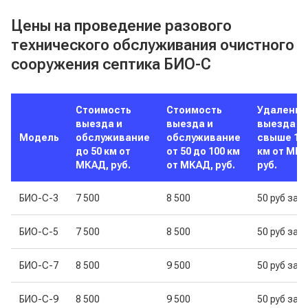
Цены на проведение разового
технического обслуживания очистного
сооружения септика БИО-С
Стоимость
Стоимость
Удаленно
выезда и
выезда и
выезда
Модель
обслуживание
обслуживание
свыше 10
до 50 км от
от 50 до 100 км
км от МКА
МКАД, руб.
от МКАД, руб.
руб.
БИО-С-3
7 500
8 500
50 руб за к
БИО-С-5
7 500
8 500
50 руб за к
БИО-С-7
8 500
9 500
50 руб за к
БИО-С-9
8 500
9 500
50 руб за к