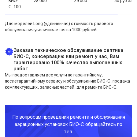
БИО-
28 000
29 000
50 руб за к
С-100
Для моделей Long (удлиненная) стоимость разового
обслуживания увеличивается на 1000 рублей.
Заказав техническое обслуживание септика
БИО-С, консервацию или ремонт у нас, Вам
гарантировано 100% качество выполненных
работ
Мы предоставляем все услуги по гарантийному,
послегарантийному сервису и обслуживанию БИО-С, продажа
комплектующих, запасных частей, для ремонта БИО-С.
По вопросам проведения ремонта и обслуживания
аэрационных установок БИО-С обращайтесь по
тел.