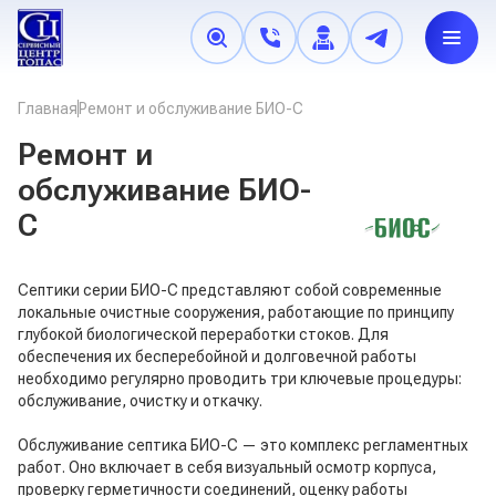
+7 (495) 638-05-21
,
+7 (966) 179-89-72
,
+7 (925) 402-
Главная
Ремонт и обслуживание БИО-С
50-78
Пн. - Вс.: 8.00 - 22.00
Ремонт и
обслуживание БИО-
Запчасти для септика
С
Бактерии
Септики серии БИО-С представляют собой современные
Комплектующие
локальные очистные сооружения, работающие по принципу
глубокой биологической переработки стоков. Для
Наращивание
обеспечения их бесперебойной и долговечной работы
необходимо регулярно проводить три ключевые процедуры:
Обслуживание
обслуживание, очистку и откачку.
Регионы обслуживания
Обслуживание септика БИО-С — это комплекс регламентных
Онлайн-запись
работ. Оно включает в себя визуальный осмотр корпуса,
проверку герметичности соединений, оценку работы