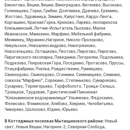
Бяконтово, Вешки, Вешки, Виноградово, Витенево, Высоково,
Голенищево, Горки, Грибки, Долгиниха, Драчево, Еремино,
Жостово, Здравница, Зимино, Капустино, Кардо-Лента,
Коргашино, Красная Горка, Крюково, Ларево, леспаркхоза
Клязьминский, Летчик-Испытатель Лысково, Малое
Ивановское, Манюхино, Марфино, Мебельной фабрики,
Менжинец, Муракино,Нагорное, Николо-Прозорово,
Никульское, Новоалександрово, Новогрязново,
Новосельцево, Осташково, Пестово, Пирогово, Пирогово,
Пироговского лесопарка, Поведники, Погорелки, Подольниха,
Подрезово, Покровская Гора, Поседкино, Протасово, Пруссы,
Птицефабрики, Пчелка, Рождественно, Румянцево,
Свиноедово, Свиноедово, Сгонники, Семенищево, Семкино,
совхоза "Марфино", Сорокино, Степаньково, Сумароково,
Сухарево, Терпигорьево, Торфоболото, Троице-Сельцо,
Троицкое, Трудовая, Туристический Пансионат
"Клязьминское водохранилище" Ульянково, Федоскино,
Фелисово, Фоминское, Хлябово, Ховрино, Челобитьево,
Чиверево, Шолохово, Юдино, Юрьево.
В Коттеджных поселках Мытищинского района:
Новый
свет, Новые Вешки, Нагорное-2, Северная Слобода,