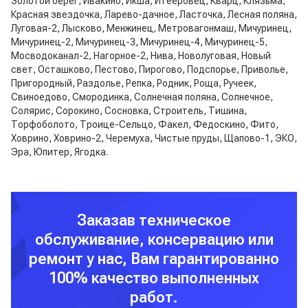
Золотой берег, Ивакино, Икша, Итееровец, Кварц, Клязьма,
Красная звездочка, Ларево-дачное, Ласточка, Лесная поляна,
Луговая-2, Лысково, Менжинец, Метровагонмаш, Мичуринец,
Мичуринец-2, Мичуринец-3, Мичуринец-4, Мичуринец-5,
Мосводоканал-2, Нагорное-2, Нива, Новолуговая, Новый
свет, Осташково, Пестово, Пирогово, Подспорье, Приволье,
Пригородный, Раздолье, Репка, Родник, Роща, Ручеек,
Свиноедово, Смородинка, Солнечная поляна, Солнечное,
Солярис, Сорокино, Сосновка, Строитель, Тишина,
Торфоболото, Троице-Сельцо, Факел, Федоскино, Фито,
Ховрино, Ховрино-2, Черемуха, Чистые пруды, Щапово-1, ЭКО,
Эра, Юпитер, Ягодка.
Заказав техническое
обслуживание, консервацию или
ремонт у нас, Вам гарантированно
100% качество выполненных
работ.