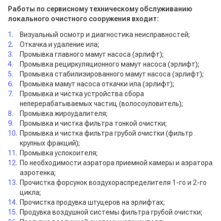
Отзывы
Работы по сервисному техническому обслуживанию
локального очистного сооружения входит:
Вакансии
Визуальный осмотр и диагностика неисправностей;
Откачка и удаление ила;
Промывка главного мамут насоса (эрлифт);
Промывка рециркуляционного мамут насоса (эрлифт);
Промывка стабилизированного мамут насоса (эрлифт);
Промывка мамут насоса откачки ила (эрлифт);
Промывка и чистка устройства сбора
неперерабатываемых частиц (волосоуловитель);
Промывка жироудалителя;
Промывка и чистка фильтра тонкой очистки;
Промывка и чистка фильтра грубой очистки (фильтр
крупных фракций);
Промывка успокоителя;
По необходимости аэратора приемной камеры и аэратора
аэротенка;
Прочистка форсунок воздухораспределителя 1-го и 2-го
цикла;
Прочистка продувка штуцеров на эрлифтах;
Продувка воздушной системы фильтра грубой очистки;