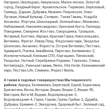
Нагорное, Нехлюдово, Никульское, Малое лесное, Золотой
город, Лазурный берег, Архангельское-Тюриково, Березовый,
Гринвуд, Дарьин, Дубрава, Ивакино-Покровское, Ново-
Луговая, Новый бульвар, Солярис, Тихая Гавань, Усадьба
Аксаково, Фортуна, Шоколадный, Зеленый мыс, Монаково,
Набережный, Новоалександрово, Ореховая бухта, Паллада,
Поведники, Северное Жостово, Смородинка, Троицкое,
Янтарный, Болтино, Аврора, Красная Горка, Новосельцево,
Витинево, Фрегат, Ривер Лэнд, Федоскино парк, Экодолье
Шолохово, Аксаково, Фореста, Остров Витенево, Пестово,
АдмиралЪ, Пчелка, АкваВилла, Пирогово, Беляниново-2,
Исключительный, Клязьма СПО, Коргашино, Пяловский,
Раздолье, Уютный, Серебряные Родники, Терехово, Семья,
КитежградЪ, Учинская гавань, Nemo, Vita Verde, Клязьминский
парк, Пестово Life, Семкино, Форест Вилль.
А также в садовых товариществах Мытищинского
района:
Аврора, Беляниново, Береговой, Борей, Борисовка,
Бригантина, Весна, Ветеран, Вешки, Вешки-2, Вешки-95,
Виктория, Вита-М, Водник, Водопроводчик-3,
Водопроводчик-4, Горки, Горняк, Грачи, Грибки-2, Дружба,
Дубрава, Еремино-2, Звездочка, Здоровый быт, Зеленый сад,