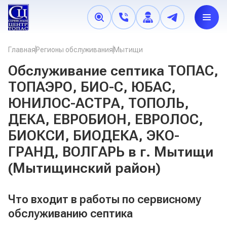
+7 (495) 638-05-21
,
+7 (966) 179-89-72
,
+7 (925) 402-
Главная
Регионы обслуживания
Мытищи
50-78
Пн. - Вс.: 8.00 - 22.00
Обслуживание септика ТОПАС,
ТОПАЭРО, БИО-С, ЮБАС,
Запчасти для септика
ЮНИЛОС-АСТРА, ТОПОЛЬ,
ДЕКА, ЕВРОБИОН, ЕВРОЛОС,
Бактерии
БИОКСИ, БИОДЕКА, ЭКО-
Комплектующие
ГРАНД, ВОЛГАРЬ в г. Мытищи
Наращивание
(Мытищинский район)
Обслуживание
Регионы обслуживания
Что входит в работы по сервисному
Онлайн-запись
обслуживанию септика